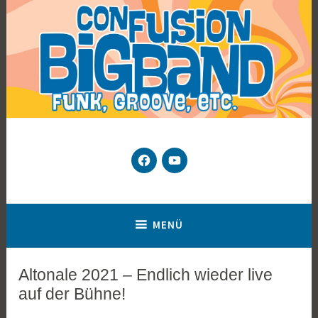
Zum
Inhalt
springen
conFUSION Big Band
facebook
YouTube
Hamburgs Big Band für Funk & Groove seit 2001!
MENÜ
Altonale 2021 – Endlich wieder live
ALLGEMEIN
auf der Bühne!
1
J