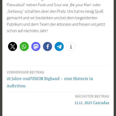
Fliewatüüt‘ neben Funk und Soul wie ‚Be your Man‘ oder
‚Getaway‘ schallten über den Platz. Uns hat es riesig Spaß
gemacht und wir bedanken uns bei dem begeisterten
Publikum und dem Team der Altonale und freuen uns jetzt
schon auf nächstes Jahr!
VORHERIGER BEITRAG
Beitragsnavigation
20 Jahre conFUSION Bigband – eine Historie in
Auftritten
NÄCHSTER BEITRAG
11.11. 2023 Cascadas