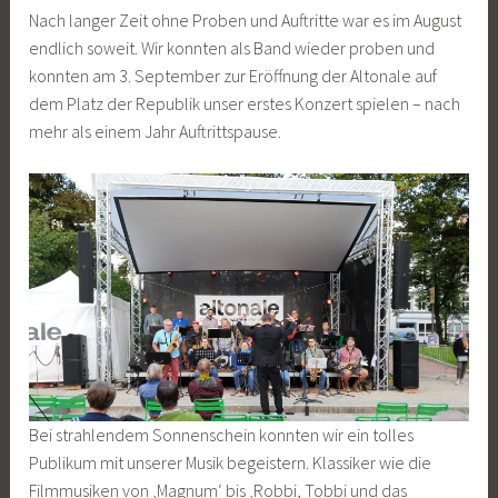
Nach langer Zeit ohne Proben und Auftritte war es im August
2
a
endlich soweit. Wir konnten als Band wieder proben und
.
n
konnten am 3. September zur Eröffnung der Altonale auf
S
K
dem Platz der Republik unser erstes Konzert spielen – nach
e
o
mehr als einem Jahr Auftrittspause.
p
c
t
h
e
m
b
e
r
2
0
2
1
Bei strahlendem Sonnenschein konnten wir ein tolles
Publikum mit unserer Musik begeistern. Klassiker wie die
Filmmusiken von ‚Magnum‘ bis ‚Robbi, Tobbi und das