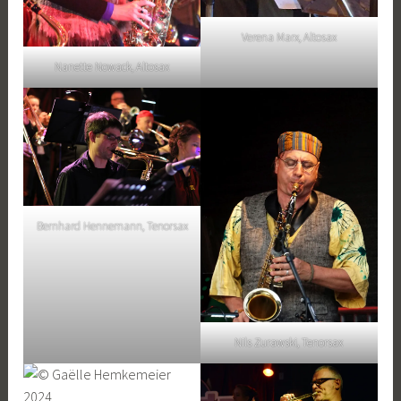
Verena Marx, Altosax
Nanette Nowack, Altosax
Bernhard Hennemann, Tenorsax
Nils Zurawski, Tenorsax