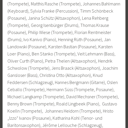
(Trompete), Matthis Rasche (Trompete), Johannes Bahlmann
(Keyboard), Sylvia Franke (Percussion), Timm Schönbeck
(Posaune), Janina Schütz (Altsaxophon), Lena Rehberg
(Trompete), Georg Isenbürger (Drums), Thomas Krause
(Posaune), Philip Wiese (Trompete), Florian Rentmeister
(Drums), Ivo Kanivo (Piano), Henning Rüth (Posaune), Jan
Landowski (Posaune), Karsten Bastian (Posaune), Karsten
Loer (Piano), Ben Stanko (Trompete), Veit Lehmann (Bass),
Oliver Curth (Piano), Petra Thelen (Altsaxophon), Hendrik
Schwolow (Trompete), Jens Braack (Altsaxophon), Joachim
Gansloser (Bass), Christina Otto (Altsaxophon), Knud
Feddersen (Schlagzeug), Hannes Bergmann (Gitarre), Oslen
Ceballo (Trompete), Hermann Süss (Trompete, Posaune),
Michael Langkamp (Trompete), David Mechsner (Trompete),
Benny Brown (Trompete), Roald Lingbeek (Piano), Gustavo
Koelln (Trompete), Johannes Heidorn (Trompete), Hristo
„Izzo“ Ivanov (Posaune), Katharina Kohl (Tenor- und
Baritonsaxophon), Jérôme Lellouche (Schlagzeug),