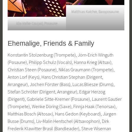
Matthias Kalcher, Bassposaune
Ida-Vaike Coujad, Posaune
Ehemalige, Friends & Family
Konstantin Stolzenburg (Trompete), Jörn-Erich Winguth
(Posaune), Philipp Schulz (Vocals), Hanna Krieg (Altsax),
Christian Steen (Posaune), Niklas Graumann (Trompete),
Anton Lorf (Keys), Hans Christian Stephan (Dirigent,
Arrangeur), Jochen Förster (Bass), Lucas Bliesze (Drums),
Stefan Schröter (Dirigent, Arrangeur), Edgar Herzog
(Dirigent), Gabriele Sitte-Kremer (Posaune), Laurent Gautier
(Trompete), Wenke Döring (Saxe), Finnja Haak (Tenorsax),
Matthias Bosch (Altosax), Hans Gedon (Keyboard), Jürgen
Busse (Drums), Liv-Malin Hentschel (Altsaxophon), Dirk
Frederik Klawitter Brasil (Bandleader), Steve Wiseman