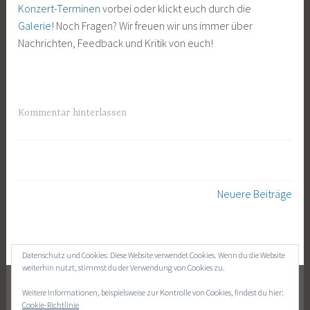
Konzert-Terminen
vorbei oder klickt euch durch die
k
o
Galerie
! Noch Fragen? Wir freuen wir uns immer über
t
c
Nachrichten, Feedback und Kritik von euch!
o
h
b
e
r
2
Kommentar hinterlassen
0
1
5
Beitragsnavigation
Neuere Beiträge
Datenschutz und Cookies: Diese Website verwendet Cookies. Wenn du die Website
weiterhin nutzt, stimmst du der Verwendung von Cookies zu.
FACEBOOK
YOUTUBE
Weitere Informationen, beispielsweise zur Kontrolle von Cookies, findest du hier:
Cookie-Richtlinie