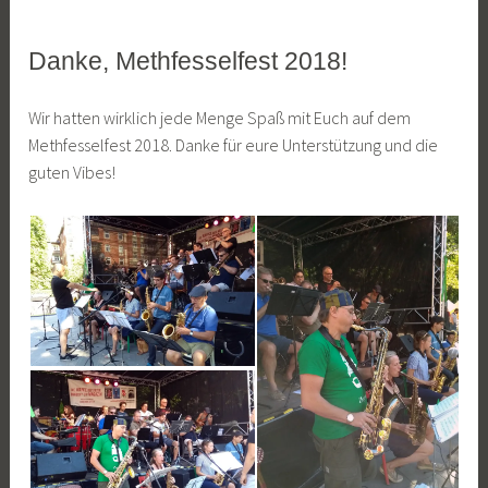
Danke, Methfesselfest 2018!
ALLGEMEIN
8
J
Wir hatten wirklich jede Menge Spaß mit Euch auf dem
.
a
Methfesselfest 2018. Danke für eure Unterstützung und die
J
n
guten Vibes!
u
K
l
o
i
c
2
h
0
1
8