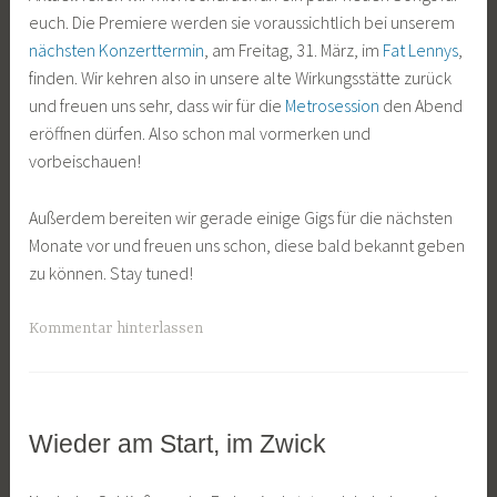
euch. Die Premiere werden sie voraussichtlich bei unserem
r
nächsten Konzerttermin
, am Freitag, 31. März, im
Fat Lennys
,
2
finden. Wir kehren also in unsere alte Wirkungsstätte zurück
0
und freuen uns sehr, dass wir für die
Metrosession
den Abend
1
eröffnen dürfen. Also schon mal vormerken und
7
vorbeischauen!
Außerdem bereiten wir gerade einige Gigs für die nächsten
Monate vor und freuen uns schon, diese bald bekannt geben
zu können. Stay tuned!
Kommentar hinterlassen
Wieder am Start, im Zwick
ALLGEMEIN
2
J