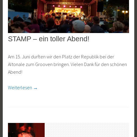
STAMP – ein toller Abend!
ALLGEMEIN
9
J
Am 15. Juni durften wir den Platz der Republik bei der
.
a
Altonale zum Grooven bringen. Vielen Dank für den schönen
A
n
Abend!
u
K
g
o
„STAMP
Weiterlesen
→
u
c
–
s
h
ein
t
toller
2
Abend!“
0
1
9