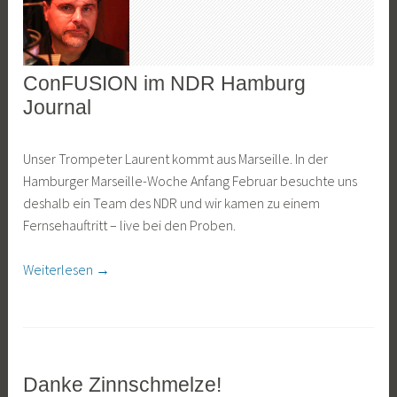
ConFUSION im NDR Hamburg
ALLGEMEIN
Journal
4
J
Unser Trompeter Laurent kommt aus Marseille. In der
.
a
Hamburger Marseille-Woche Anfang Februar besuchte uns
M
n
deshalb ein Team des NDR und wir kamen zu einem
ä
K
Fernsehauftritt – live bei den Proben.
r
o
z
c
„ConFUSION
Weiterlesen
→
2
h
im
0
NDR
1
Hamburg
9
Journal“
Danke Zinnschmelze!
ALLGEMEIN