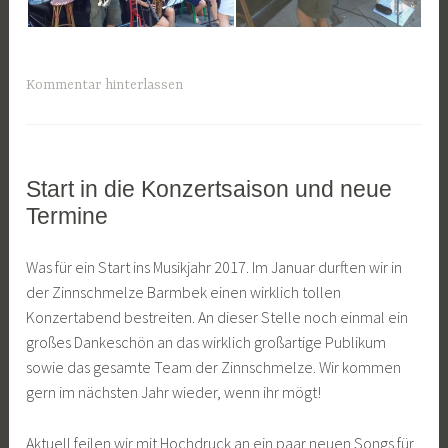
Kommentar hinterlassen
Start in die Konzertsaison und neue
ALLGEMEIN
Termine
1
J
Was für ein Start ins Musikjahr 2017. Im Januar durften wir in
2
a
der Zinnschmelze Barmbek einen wirklich tollen
.
n
Konzertabend bestreiten. An dieser Stelle noch einmal ein
F
K
großes Dankeschön an das wirklich großartige Publikum
e
o
sowie das gesamte Team der Zinnschmelze. Wir kommen
b
c
gern im nächsten Jahr wieder, wenn ihr mögt!
r
h
u
Aktuell feilen wir mit Hochdruck an ein paar neuen Songs für
a