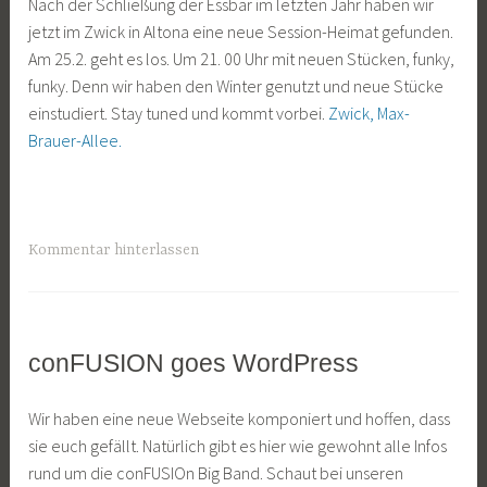
Nach der Schließung der Essbar im letzten Jahr haben wir
8
a
jetzt im Zwick in Altona eine neue Session-Heimat gefunden.
.
n
Am 25.2. geht es los. Um 21. 00 Uhr mit neuen Stücken, funky,
J
K
funky. Denn wir haben den Winter genutzt und neue Stücke
a
o
einstudiert. Stay tuned und kommt vorbei.
Zwick, Max-
n
c
Brauer-Allee.
u
h
a
r
2
0
Kommentar hinterlassen
1
6
conFUSION goes WordPress
ALLGEMEIN
1
J
Wir haben eine neue Webseite komponiert und hoffen, dass
7
a
sie euch gefällt. Natürlich gibt es hier wie gewohnt alle Infos
.
n
rund um die conFUSIOn Big Band. Schaut bei unseren
O
K